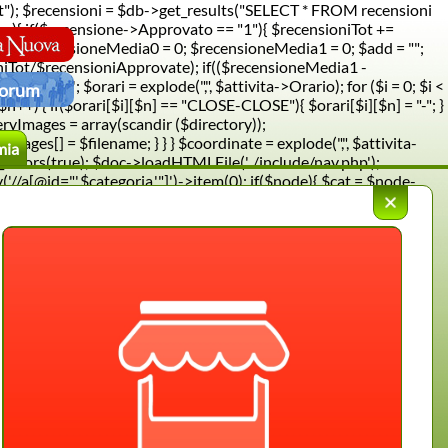
); $recensioni = $db->get_results("SELECT * FROM recensioni
ne ){ if($recensione->Approvato == "1"){ $recensioniTot +=
e"; $recensioneMedia0 = 0; $recensioneMedia1 = 0; $add = "";
iTot/$recensioniApprovate); if(($recensioneMedia1 -
s+'.0'; $orari = explode(",", $attivita->Orario); for ($i = 0; $i <
orum
; $n++) { if($orari[$i][$n] == "CLOSE-CLOSE"){ $orari[$i][$n] = "-"; }
lleryImages = array(scandir ($directory));
yImages[] = $filename; } } } $coordinate = explode(",", $attivita-
mia
errors(true); $doc->loadHTMLFile('../include/nav.php');
a[@id="'.$categoria.'"]')->item(0); if($node){ $cat = $node-
X