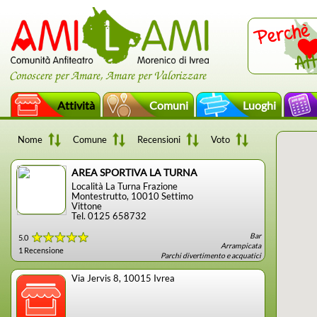
Conoscere per Amare, Amare per Valorizzare
Attività
Comuni
Luoghi
Nome
Comune
Recensioni
Voto
AREA SPORTIVA LA TURNA
Località La Turna Frazione
Montestrutto
, 10010
Settimo
Vittone
Tel. 0125 658732
Bar
5.0
Arrampicata
1 Recensione
Parchi divertimento e acquatici
Via Jervis 8
, 10015
Ivrea