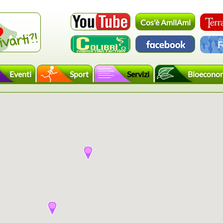
Cos'è AmilAmi
F
Eventi
Sport
Servizi
Bioecono