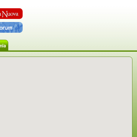
orum
mia