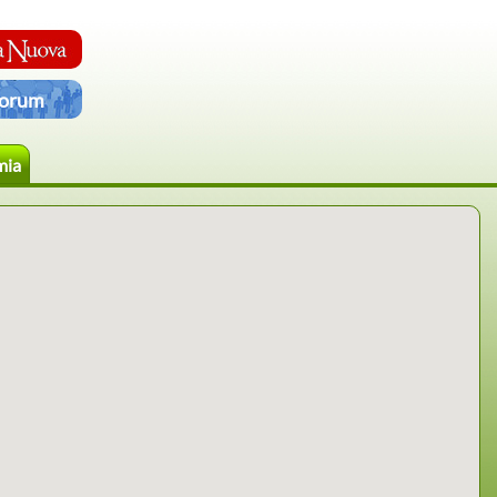
orum
mia