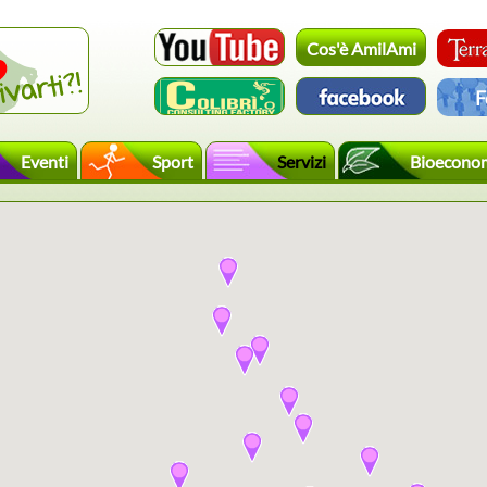
Cos'è AmilAmi
F
Eventi
Sport
Servizi
Bioecono