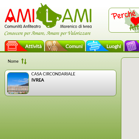
Conoscere per Amare, Amare per Valorizzare
Attività
Comuni
Luoghi
Nome
CASA CIRCONDARIALE
IVREA